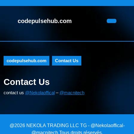
Skip
to
content
codepulsehub.com
Skip
Open
to
Button
content
codepulsehub.com
Contact Us
Contact Us
contact us
@Nekolaoffical
–
@macnitech
@2026 NEKOLA TRADING LLC TG - @Nekolaoffical-
@macnitech.Tous droits réservés.